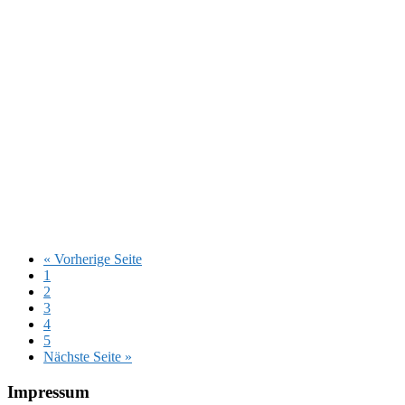
aufrufen
« Vorherige Seite
Seite
1
Seite
2
Seite
3
Seite
4
Seite
5
aufrufen
Nächste Seite
»
Footer
Impressum