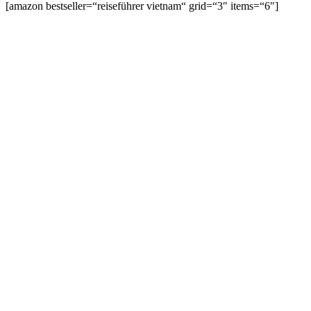
[amazon bestseller=“reiseführer vietnam“ grid=“3″ items=“6″]