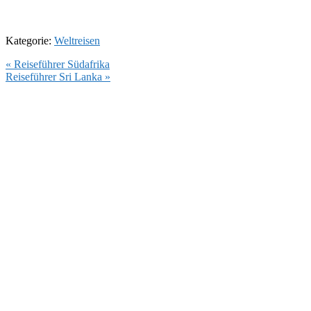
Kategorie:
Weltreisen
Vorheriger
« Reiseführer Südafrika
Beitrag:
Nächster
Reiseführer Sri Lanka »
Beitrag: